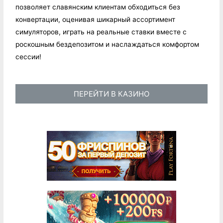
позволяет славянским клиентам обходиться без
конвертации, оценивая шикарный ассортимент
симуляторов, играть на реальные ставки вместе с
роскошным бездепозитом и наслаждаться комфортом
сессии!
ПЕРЕЙТИ В КАЗИНО