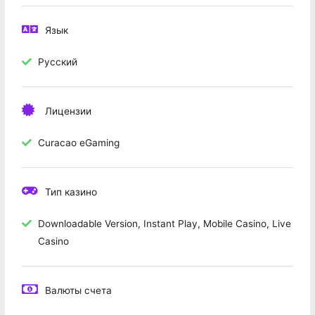
Язык
Русский
Лицензии
Curacao eGaming
Тип казино
Downloadable Version, Instant Play, Mobile Casino, Live
Casino
Валюты счета