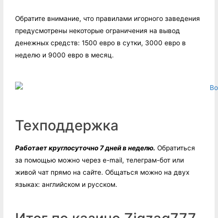
Обратите внимание, что правилами игорного заведения
предусмотрены некоторые ограничения на вывод
денежных средств: 1500 евро в сутки, 3000 евро в
неделю и 9000 евро в месяц.
Техподдержка
Работает круглосуточно 7 дней в неделю.
Обратиться
за помощью можно через e-mail, телеграм-бот или
живой чат прямо на сайте. Общаться можно на двух
языках: английском и русском.