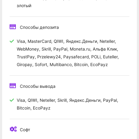
злотый
Способы депозита
Visa, MasterCard, QIWI, Яндекс.Деньги, Neteller,
WebMoney, Skrill, PayPal, Moneta.ru, Альфа Клик,
TrustPay, Przelewy24, Paysafecard, POLi, Euteller,
Giropay, Sofort, Multibanco, Bitcoin, EcoPayz
Способы вывода
Visa, QIWI, Neteller, Skrill, Яндекс.Деньги, PayPal,
Bitcoin, EcoPayz
Софт