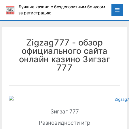
Лучшие казино с бездепозитным бонусом
за регистрацию
Zigzag777 - обзор
официального сайта
онлайн казино Зигзаг
777
Зигзаг 777
Разновидности игр