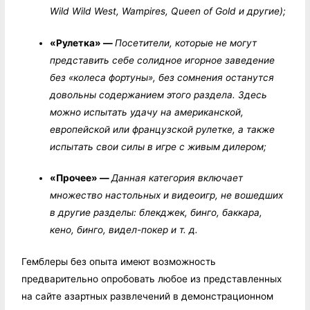
Wild Wild West, Wampires, Queen of Gold и другие);
«Рулетка» —
Посетители, которые не могут
представить себе солидное игорное заведение
без «колеса фортуны», без сомнения останутся
довольны содержанием этого раздела. Здесь
можно испытать удачу на американской,
европейской или французской рулетке, а также
испытать свои силы в игре с живым дилером;
«Прочее» —
Данная категория включает
множество настольных и видеоигр, не вошедших
в другие разделы: блекджек, бинго, баккара,
кено, бинго, видел-покер и т. д.
Гемблеры без опыта имеют возможность
предварительно опробовать любое из представленных
на сайте азартных развлечений в демонстрационном