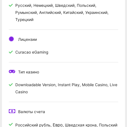
Русский, Немецкий, Шведский, Польский,
Румынский, Английский, Китайский, Украинский,
Турецкий
Лицензии
Curacao eGaming
Тип казино
Downloadable Version, Instant Play, Mobile Casino, Live
Casino
Валюты счета
Евро,
Российский рубль,
Шведская крона, Польский