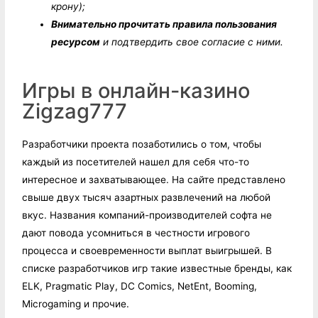
крону);
Внимательно прочитать правила пользования
ресурсом
и подтвердить свое согласие с ними.
Игры в онлайн-казино
Zigzag777
Разработчики проекта позаботились о том, чтобы
каждый из посетителей нашел для себя что-то
интересное и захватывающее. На сайте представлено
свыше двух тысяч азартных развлечений на любой
вкус. Названия компаний-производителей софта не
дают повода усомниться в честности игрового
процесса и своевременности выплат выигрышей. В
списке разработчиков игр такие известные бренды, как
ELK, Pragmatic Play, DC Comics, NetEnt, Booming,
Microgaming и прочие.