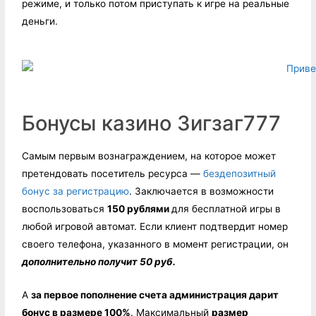
режиме, и только потом приступать к игре на реальные
деньги.
Бонусы казино Зигзаг777
Самым первым вознаграждением, на которое может
претендовать посетитель ресурса —
бездепозитный
бонус за регистрацию
. Заключается в возможности
воспользоваться
150 рублями
для бесплатной игры в
любой игровой автомат
. Если клиент подтвердит номер
своего телефона, указанного в момент регистрации, он
дополнительно получит 50 руб.
А
за первое пополнение счета администрация дарит
бонус в размере 100%
. Максимальный
размер