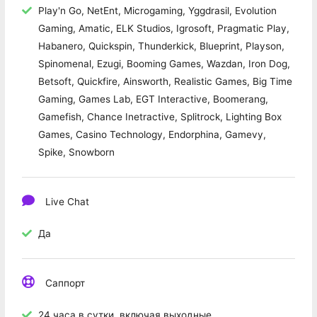
Play'n Go, NetEnt, Microgaming, Yggdrasil, Evolution
Gaming, Amatic, ELK Studios, Igrosoft, Pragmatic Play,
Habanero, Quickspin, Thunderkick, Blueprint, Playson,
Spinomenal, Ezugi, Booming Games, Wazdan, Iron Dog,
Betsoft, Quickfire, Ainsworth, Realistic Games, Big Time
Gaming, Games Lab, EGT Interactive, Boomerang,
Gamefish, Chance Inetractive, Splitrock, Lighting Box
Games, Casino Technology, Endorphina, Gamevy,
Spike, Snowborn
Live Chat
Да
Саппорт
24 часа в сутки, включая выходные